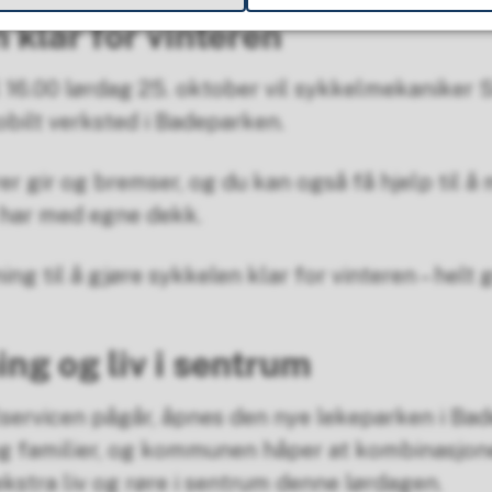
 klar for vinteren
l 16.00 lørdag 25. oktober vil sykkelmekaniker Si
obilt verksted i Badeparken.
er gir og bremser, og du kan også få hjelp til 
 har med egne dekk.
ing til å gjøre sykkelen klar for vinteren – helt g
ng og liv i sentrum
ervicen pågår, åpnes den nye lekeparken i Bade
 og familier, og kommunen håper at kombinasjon
kstra liv og røre i sentrum denne lørdagen.