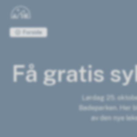
Bypakke Sandefjord
Du er her:
Forside
Få gratis s
Lørdag 25. oktobe
Badeparken. Her bli
av den nye leke