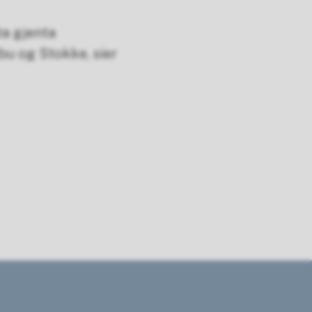
ta gjenta
bu og Stokke, sier