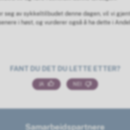
 seg av sykkeltilbudet denne dagen, vil vi gjen
nere i høst, og vurderer også å ha dette i Ande
FANT DU DET DU LETTE ETTER?
JA
NEI
Samarbeidspartnere