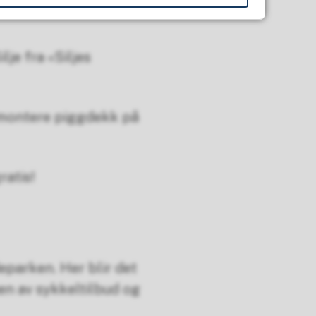
lje fra «Siljes
å montere piggdekk på
ratis!
parken. Her blir det
en av sykkeltilbud og