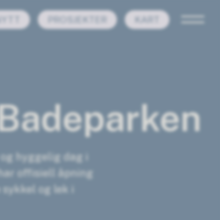
NYTT
PROSJEKTER
KART
i Badeparken
 og hyggelig dag i
har offisiell åpning
 sykkel og lek i