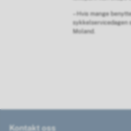
– Hvis mange benytter
sykkelservicedagen se
Moland.
Kontakt oss