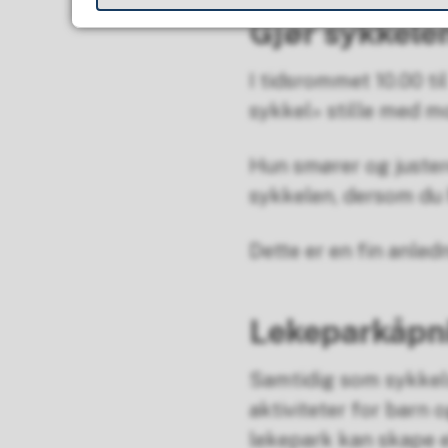
Gjør sykkelen
I tidsrommet 10.00 ti
sykkel» stille med m
Hun smører og juster
sykkelen, dersom du
Dette er en fin anledn
Lekeparkåpni
Samtidig som sykkels
aktiviteter for barn
lekepark kan skape e