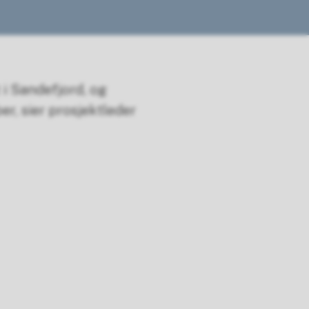
 i Sandefjord, og
er, sier prosjektleder