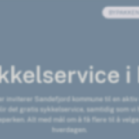
BYPAKKE
ykkelservice 
r inviterer Sandefjord kommune til en aktiv
r det gratis sykkelservice, samtidig som vi 
parken. Alt med mål om å få flere til å velge
hverdagen.