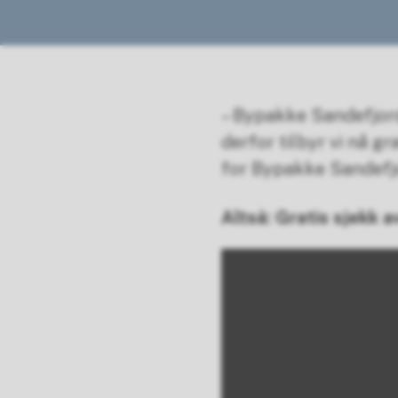
– Bypakke Sandefjord 
derfor tilbyr vi nå g
for Bypakke Sandefj
Altså: Gratis sjekk a