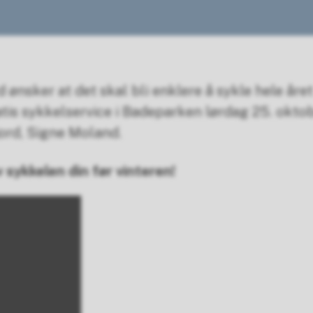
ønsker at det skal bli enklere å sykle hele året
ratis sykkelservice i Badeparken lørdag 25. oktob
ord, Signe Moland.
v sykkelen din før vinteren!