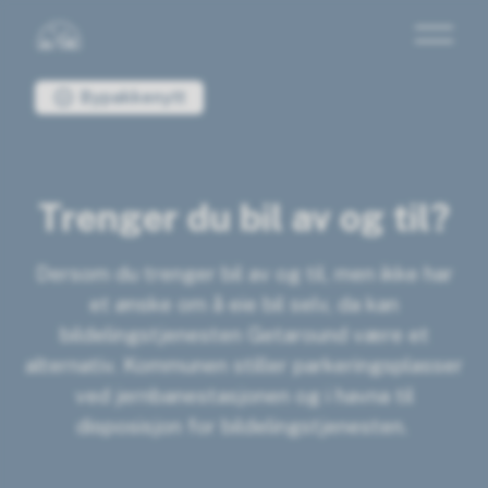
Bypakke Sandefjord
Du er her:
Bypakkenytt
Trenger du bil av og til?
Dersom du trenger bil av og til, men ikke har
et ønske om å eie bil selv, da kan
bildelingstjenesten Getaround være et
alternativ. Kommunen stiller parkeringsplasser
ved jernbanestasjonen og i havna til
disposisjon for bildelingstjenesten.