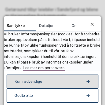
Getaround tilbyr leiebiler i Sandefjord og bilene
er tilgjengelige fra kommunale
parkeringsplasser ved jernbanestasjonen og i
Samtykke
Detaljer
Om
havna. Bildelingsordningen er et samarbeid med
Vi bruker informasjonskapsler (cookies) for å forbedre
Gjermundsen bilsenter, og er for deg som kun
brukeropplevelsen på nettstedet vårt, tilpasse innhold
trenger bil av og til.
og kunne tilby ulike funksjoner. Ved å fortsette å bruke
nettstedet, samtykker du til vår bruk av
Bruk av kommunale parkeringsplasser til dette
informasjonskapsler i henhold til denne erklæringen.
er foreløpig i en pilotfase. Bildeling kan være et
Du kan tilpasse bruk av informasjonskapsler under
miljøvennlig alternativ til privateid personbil, og
«Detaljer».
Les mer om personvern.
ordningen kan bidra til redusert
trafikkbelastning og lavere klimautslipp.
Kun nødvendige
For å bruke
bilene fra Getaround bør du ta en titt
Godta alle
på nettsiden og laste ned Getaround-appen.