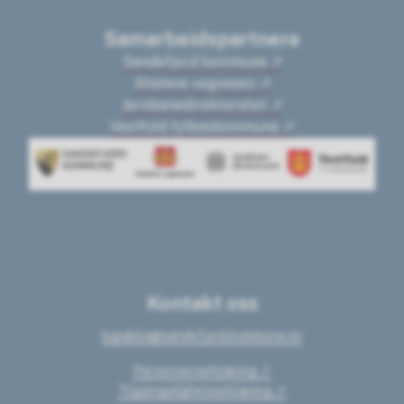
Samarbeidspartnere
Sandefjord kommune
Statens vegvesen
Jernbanedirektoratet
Vestfold fylkeskommune
Kontakt oss
bypakka@sandefjord.kommune.no
Personvernerklæring
Tilgjengelighetserklæring