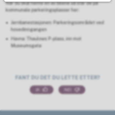
Når du skal hente en av bilene så står de på
kommunale parkeringsplasser her:
Jernbanestasjonen: Parkeringsområdet ved
hovedinngangen
Havna: Thaulows P-plass, inn mot
Museumsgata
FANT DU DET DU LETTE ETTER?
JA
NEI